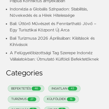
Pápua Konfliktus árnyékában
Indonézia a Globális Színpadon: Stabilitás,
Növekedés és a Hírek Hitelessége
Bali: Úttörő Művészet és Fenntartható Jövő –
Egy Turisztikai Központ Új Arca
Bali Turizmusa 2026 Áprilisában: Kilátások és
Kihívások
A Felügyelőbizottsági Tag Szerepe Indonéz
Vállalatokban: Útmutató Külföldi Befektetőknek
Categories
BEFEKTETÉS
INGATLAN
46
43
TURIZMUS
KÜLFÖLDIEK
27
16