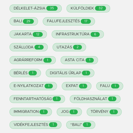
DÉLKELET-ÁZSIA
KÜLFÖLDIEK
35
32
BALI
FALUFEJLESZTÉS
29
17
JAKARTA
INFRASTRUKTÚRA
12
6
SZÁLLODA
UTAZÁS
4
2
AGRÁRREFORM
ASTA CITA
1
1
BÉRLÉS
DIGITÁLIS ŰRLAP
1
1
E-NYILATKOZAT
EXPAT
FALU
1
1
1
FENNTARTHATÓSÁG
FÖLDHASZNÁLAT
1
1
IMMIGRATION
JOG
TÖRVÉNY
1
1
1
VIDÉKFEJLESZTÉS
“BALI"
1
1