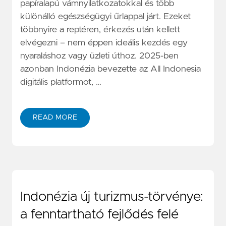
papíralapú vámnyilatkozatokkal és több
különálló egészségügyi űrlappal járt. Ezeket
többnyire a reptéren, érkezés után kellett
elvégezni – nem éppen ideális kezdés egy
nyaraláshoz vagy üzleti úthoz. 2025-ben
azonban Indonézia bevezette az All Indonesia
digitális platformot, …
READ MORE
Indonézia új turizmus-törvénye:
a fenntartható fejlődés felé