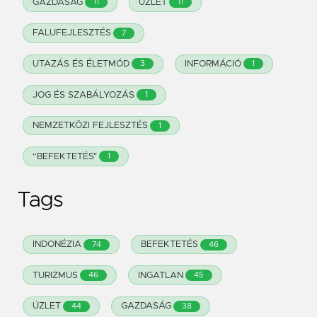
GAZDASÁG
ÜZLET
11
11
FALUFEJLESZTÉS
7
UTAZÁS ÉS ÉLETMÓD
INFORMÁCIÓ
3
1
JOG ÉS SZABÁLYOZÁS
1
NEMZETKÖZI FEJLESZTÉS
1
“BEFEKTETÉS"
1
Tags
INDONÉZIA
BEFEKTETÉS
74
46
TURIZMUS
INGATLAN
46
45
ÜZLET
GAZDASÁG
44
38