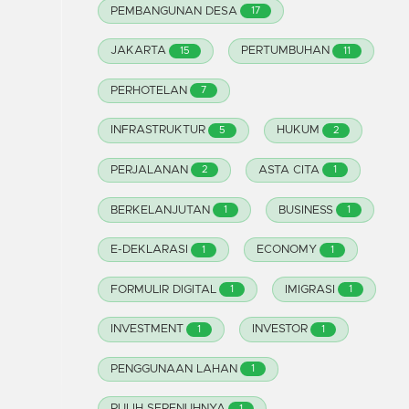
PEMBANGUNAN DESA
17
JAKARTA
PERTUMBUHAN
15
11
PERHOTELAN
7
INFRASTRUKTUR
HUKUM
5
2
PERJALANAN
ASTA CITA
2
1
BERKELANJUTAN
BUSINESS
1
1
E-DEKLARASI
ECONOMY
1
1
FORMULIR DIGITAL
IMIGRASI
1
1
INVESTMENT
INVESTOR
1
1
PENGGUNAAN LAHAN
1
PULIH SEPENUHNYA
1