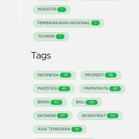
INVESTOR
1
PEMBANGUNAN NASIONAL
1
TOURISM
1
Tags
INDONESIA
PROPERTI
74
46
INVESTASI
PARIWISATA
45
45
BISNIS
BALI
43
40
EKONOMI
EKSPATRIAT
37
33
ASIA TENGGARA
19