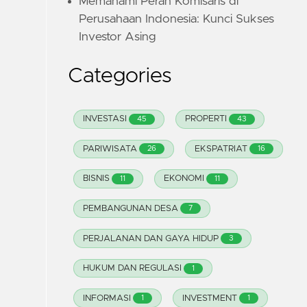
Memahami Peran Komisaris di
Perusahaan Indonesia: Kunci Sukses
Investor Asing
Categories
INVESTASI
PROPERTI
45
43
PARIWISATA
EKSPATRIAT
26
16
BISNIS
EKONOMI
11
11
PEMBANGUNAN DESA
7
PERJALANAN DAN GAYA HIDUP
3
HUKUM DAN REGULASI
1
INFORMASI
INVESTMENT
1
1