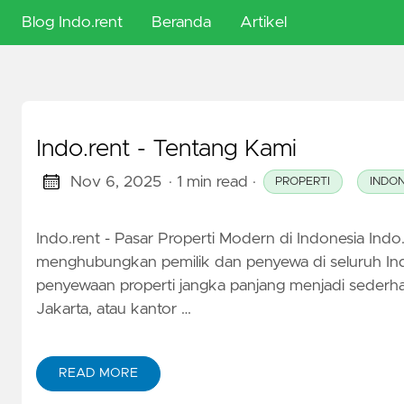
Blog Indo.rent
Beranda
Artikel
🇬🇧
English
Indo.rent - Tentang Kami
🇮🇩
Indonesia
Nov 6, 2025
· 1 min read
·
PROPERTI
INDO
🇭🇺
Indo.rent - Pasar Properti Modern di Indonesia Indo.
Magyar
menghubungkan pemilik dan penyewa di seluruh Ind
penyewaan properti jangka panjang menjadi sederhana 
Jakarta, atau kantor …
READ MORE