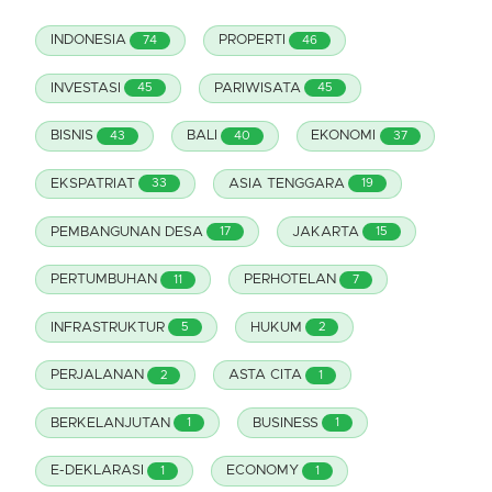
INDONESIA
PROPERTI
74
46
INVESTASI
PARIWISATA
45
45
BISNIS
BALI
EKONOMI
43
40
37
EKSPATRIAT
ASIA TENGGARA
33
19
PEMBANGUNAN DESA
JAKARTA
17
15
PERTUMBUHAN
PERHOTELAN
11
7
INFRASTRUKTUR
HUKUM
5
2
PERJALANAN
ASTA CITA
2
1
BERKELANJUTAN
BUSINESS
1
1
E-DEKLARASI
ECONOMY
1
1