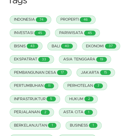
Tags
INDONESIA
PROPERTI
74
46
INVESTASI
PARIWISATA
45
45
BISNIS
BALI
EKONOMI
43
40
37
EKSPATRIAT
ASIA TENGGARA
33
19
PEMBANGUNAN DESA
JAKARTA
17
15
PERTUMBUHAN
PERHOTELAN
11
7
INFRASTRUKTUR
HUKUM
5
2
PERJALANAN
ASTA CITA
2
1
BERKELANJUTAN
BUSINESS
1
1