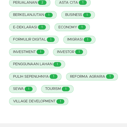
PERJALANAN
ASTA CITA
2
1
BERKELANJUTAN
BUSINESS
1
1
E-DEKLARASI
ECONOMY
1
1
FORMULIR DIGITAL
IMIGRASI
1
1
INVESTMENT
INVESTOR
1
1
PENGGUNAAN LAHAN
1
PULIH SEPENUHNYA
REFORMA AGRARIA
1
1
SEWA
TOURISM
1
1
VILLAGE DEVELOPMENT
1