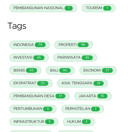
PEMBANGUNAN NASIONAL
TOURISM
1
1
Tags
INDONESIA
PROPERTI
74
46
INVESTASI
PARIWISATA
45
45
BISNIS
BALI
EKONOMI
43
40
37
EKSPATRIAT
ASIA TENGGARA
33
19
PEMBANGUNAN DESA
JAKARTA
17
15
PERTUMBUHAN
PERHOTELAN
11
7
INFRASTRUKTUR
HUKUM
5
2