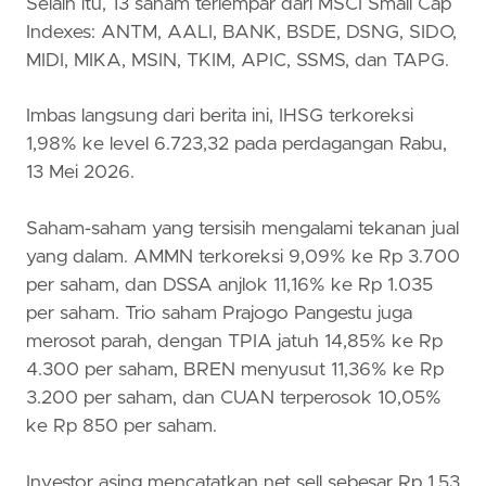
Selain itu, 13 saham terlempar dari MSCI Small Cap
Indexes: ANTM, AALI, BANK, BSDE, DSNG, SIDO,
MIDI, MIKA, MSIN, TKIM, APIC, SSMS, dan TAPG.
Imbas langsung dari berita ini, IHSG terkoreksi
1,98% ke level 6.723,32 pada perdagangan Rabu,
13 Mei 2026.
Saham-saham yang tersisih mengalami tekanan jual
yang dalam. AMMN terkoreksi 9,09% ke Rp 3.700
per saham, dan DSSA anjlok 11,16% ke Rp 1.035
per saham. Trio saham Prajogo Pangestu juga
merosot parah, dengan TPIA jatuh 14,85% ke Rp
4.300 per saham, BREN menyusut 11,36% ke Rp
3.200 per saham, dan CUAN terperosok 10,05%
ke Rp 850 per saham.
Investor asing mencatatkan net sell sebesar Rp 1,53