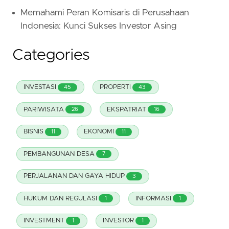
Memahami Peran Komisaris di Perusahaan
Indonesia: Kunci Sukses Investor Asing
Categories
INVESTASI
PROPERTI
45
43
PARIWISATA
EKSPATRIAT
26
16
BISNIS
EKONOMI
11
11
PEMBANGUNAN DESA
7
PERJALANAN DAN GAYA HIDUP
3
HUKUM DAN REGULASI
INFORMASI
1
1
INVESTMENT
INVESTOR
1
1