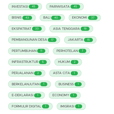
INVESTASI
PARIWISATA
45
45
BISNIS
BALI
EKONOMI
43
40
37
EKSPATRIAT
ASIA TENGGARA
33
19
PEMBANGUNAN DESA
JAKARTA
17
15
PERTUMBUHAN
PERHOTELAN
11
7
INFRASTRUKTUR
HUKUM
5
2
PERJALANAN
ASTA CITA
2
1
BERKELANJUTAN
BUSINESS
1
1
E-DEKLARASI
ECONOMY
1
1
FORMULIR DIGITAL
IMIGRASI
1
1