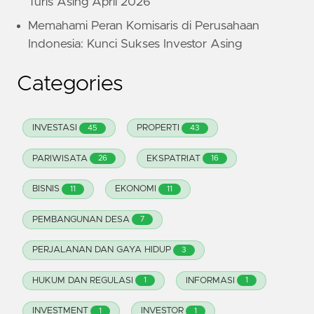
Turis Asing April 2026
Memahami Peran Komisaris di Perusahaan
Indonesia: Kunci Sukses Investor Asing
Categories
INVESTASI
PROPERTI
45
43
PARIWISATA
EKSPATRIAT
26
16
BISNIS
EKONOMI
11
11
PEMBANGUNAN DESA
7
PERJALANAN DAN GAYA HIDUP
3
HUKUM DAN REGULASI
INFORMASI
1
1
INVESTMENT
INVESTOR
1
1