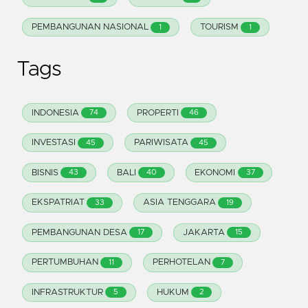
PEMBANGUNAN NASIONAL
TOURISM
1
1
Tags
INDONESIA
PROPERTI
74
46
INVESTASI
PARIWISATA
45
45
BISNIS
BALI
EKONOMI
43
40
37
EKSPATRIAT
ASIA TENGGARA
33
19
PEMBANGUNAN DESA
JAKARTA
17
15
PERTUMBUHAN
PERHOTELAN
11
7
INFRASTRUKTUR
HUKUM
5
2