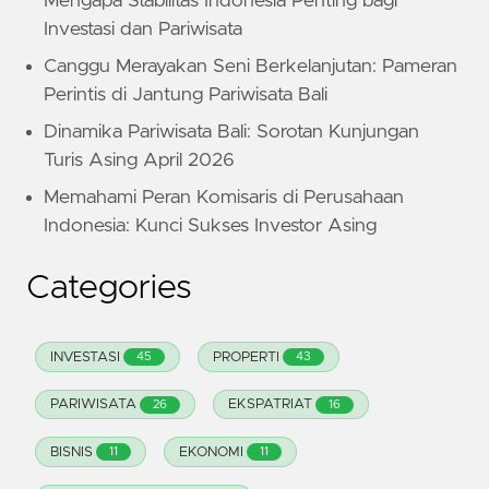
Mengapa Stabilitas Indonesia Penting bagi
Investasi dan Pariwisata
Canggu Merayakan Seni Berkelanjutan: Pameran
Perintis di Jantung Pariwisata Bali
Dinamika Pariwisata Bali: Sorotan Kunjungan
Turis Asing April 2026
Memahami Peran Komisaris di Perusahaan
Indonesia: Kunci Sukses Investor Asing
Categories
INVESTASI
PROPERTI
45
43
PARIWISATA
EKSPATRIAT
26
16
BISNIS
EKONOMI
11
11