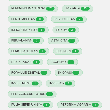
PEMBANGUNAN DESA
JAKARTA
17
15
PERTUMBUHAN
PERHOTELAN
11
7
INFRASTRUKTUR
HUKUM
5
2
PERJALANAN
ASTA CITA
2
1
BERKELANJUTAN
BUSINESS
1
1
E-DEKLARASI
ECONOMY
1
1
FORMULIR DIGITAL
IMIGRASI
1
1
INVESTMENT
INVESTOR
1
1
PENGGUNAAN LAHAN
1
PULIH SEPENUHNYA
REFORMA AGRARIA
1
1