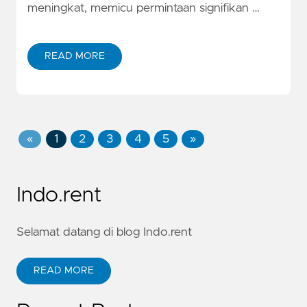
meningkat, memicu permintaan signifikan …
READ MORE
«
1
2
3
4
5
»
Indo.rent
Selamat datang di blog Indo.rent
READ MORE