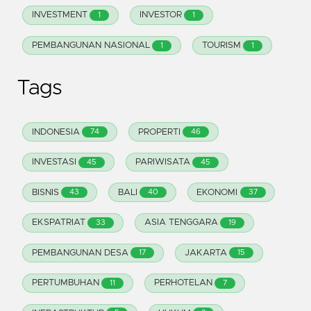
INVESTMENT
INVESTOR
1
1
PEMBANGUNAN NASIONAL
TOURISM
1
1
Tags
INDONESIA
PROPERTI
74
46
INVESTASI
PARIWISATA
45
45
BISNIS
BALI
EKONOMI
43
40
37
EKSPATRIAT
ASIA TENGGARA
33
19
PEMBANGUNAN DESA
JAKARTA
17
15
PERTUMBUHAN
PERHOTELAN
11
7