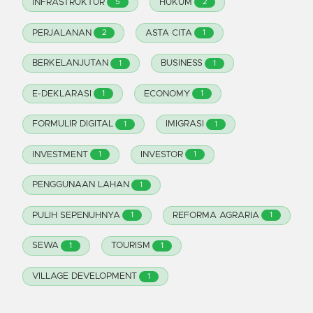
INFRASTRUKTUR
HUKUM
5
2
PERJALANAN
ASTA CITA
2
1
BERKELANJUTAN
BUSINESS
1
1
E-DEKLARASI
ECONOMY
1
1
FORMULIR DIGITAL
IMIGRASI
1
1
INVESTMENT
INVESTOR
1
1
PENGGUNAAN LAHAN
1
PULIH SEPENUHNYA
REFORMA AGRARIA
1
1
SEWA
TOURISM
1
1
VILLAGE DEVELOPMENT
1