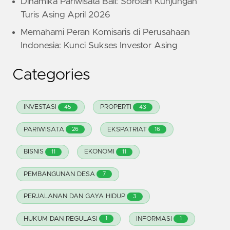
Dinamika Pariwisata Bali: Sorotan Kunjungan
Turis Asing April 2026
Memahami Peran Komisaris di Perusahaan
Indonesia: Kunci Sukses Investor Asing
Categories
INVESTASI
PROPERTI
45
43
PARIWISATA
EKSPATRIAT
26
16
BISNIS
EKONOMI
11
11
PEMBANGUNAN DESA
7
PERJALANAN DAN GAYA HIDUP
3
HUKUM DAN REGULASI
INFORMASI
1
1