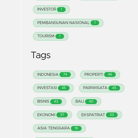
INVESTOR
1
PEMBANGUNAN NASIONAL
1
TOURISM
1
Tags
INDONESIA
PROPERTI
74
46
INVESTASI
PARIWISATA
45
45
BISNIS
BALI
43
40
EKONOMI
EKSPATRIAT
37
33
ASIA TENGGARA
19