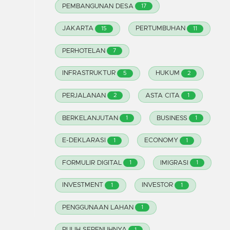
PEMBANGUNAN DESA
17
JAKARTA
PERTUMBUHAN
15
11
PERHOTELAN
7
INFRASTRUKTUR
HUKUM
5
2
PERJALANAN
ASTA CITA
2
1
BERKELANJUTAN
BUSINESS
1
1
E-DEKLARASI
ECONOMY
1
1
FORMULIR DIGITAL
IMIGRASI
1
1
INVESTMENT
INVESTOR
1
1
PENGGUNAAN LAHAN
1
PULIH SEPENUHNYA
1