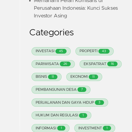
Memahami Peran Komisaris di
Perusahaan Indonesia: Kunci Sukses
Investor Asing
Categories
INVESTASI
PROPERTI
45
43
PARIWISATA
EKSPATRIAT
26
16
BISNIS
EKONOMI
11
11
PEMBANGUNAN DESA
7
PERJALANAN DAN GAYA HIDUP
3
HUKUM DAN REGULASI
1
INFORMASI
INVESTMENT
1
1