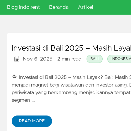
Blog Indo.rent
Beranda
Artikel
🇬🇧
English
Investasi di Bali 2025 – Masih Lay
🇮🇩
Indonesia
Nov 6, 2025
· 2 min read
·
BALI
INDONESI
🇭🇺
🏝️ Investasi di Bali 2025 – Masih Layak? Bali: Masih
Magyar
menjadi magnet bagi wisatawan dan investor asing. D
pariwisata yang berkembang menjadikannya tempat y
segmen …
READ MORE